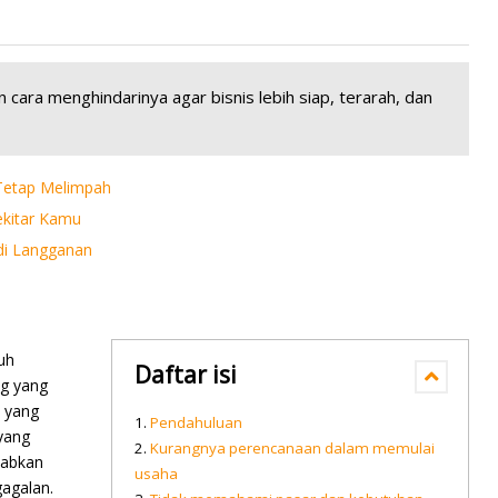
cara menghindarinya agar bisnis lebih siap, terarah, dan
 Tetap Melimpah
ekitar Kamu
adi Langganan
uh
Daftar isi
ng yang
n yang
Pendahuluan
yang
Kurangnya perencanaan dalam memulai
babkan
usaha
agalan.