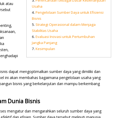
Perencanaan sebagai Dasar Keberlanjutan
duk atau
Usaha
ersebut
Pengelolaan Sumber Daya untuk Efisiensi
Bisnis
Strategi Operasional dalam Menjaga
enting,
Stabilitas Usaha
aksanaan,
Evaluasi Inovasi untuk Pertumbuhan
dan
Jangka Panjang
ika
Kesimpulan
sten,
menghadapi
bisnis dapat mengoptimalkan sumber daya yang dimiliki dan
tikel ini akan membahas bagaimana pengelolaan usaha yang
mbangun bisnis yang berkelanjutan dan mampu berkembang
m Dunia Bisnis
roses mengatur dan mengarahkan seluruh sumber daya yang
a efektif dan efisien. Sumber daya tersebut meliputi manusia,