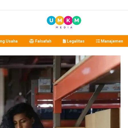
ng Usaha
Falsafah
Legalitas
Manajemen