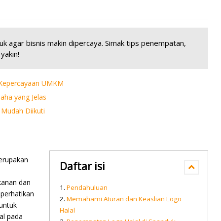
uk agar bisnis makin dipercaya. Simak tips penempatan,
yakin!
n Kepercayaan UMKM
ha yang Jelas
 Mudah Diikuti
erupakan
Daftar isi
akanan dan
Pendahuluan
perhatikan
Memahami Aturan dan Keaslian Logo
untuk
Halal
al pada